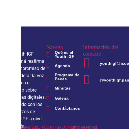
Navega
Información del
Qué es el
contacto
El Youth IGF
Youth IGF
Panamá reafirma
youthigf@isoc
Agenda
el compromiso de
Programa de
empoderar la voz
Becas
@youthigf.pa
joven en el
Minutas
diálogo sobre
políticas digitales,
Galería
alineado con los
Contáctanos
esfuerzos de
Youth IGF a nivel
mundial.
Copyright © 2025 YOUTH IGF. All Rights Reserved.