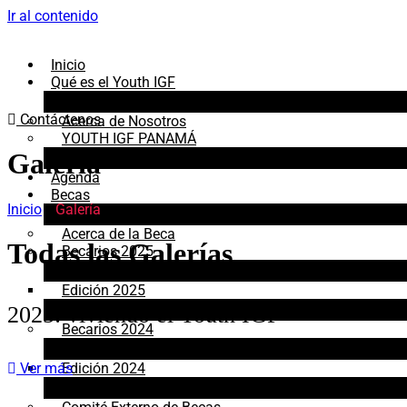
Ir al contenido
Inicio
Qué es el Youth IGF
Contáctenos
Acerca de Nosotros
YOUTH IGF PANAMÁ
Galería
Agenda
Becas
Inicio
/
Galería
Acerca de la Beca
Todas las
Galerías
Becarios 2025
Edición 2025
2025: viviendo el Youth IGF
Becarios 2024
Edición 2024
Ver más