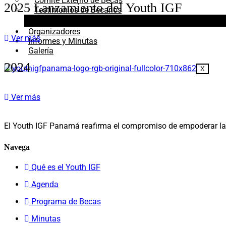
Comité Externo de Becas
2025 Lanzamiento del Youth IGF
Testimonios de Becarios
Organizadores
Ver más
Informes y Minutas
Galería
2024
X
Ver más
El Youth IGF Panamá reafirma el compromiso de empoderar la vo
Navega
Qué es el Youth IGF
Agenda
Programa de Becas
Minutas