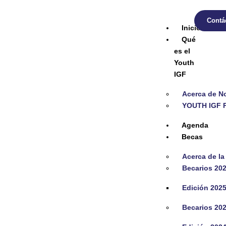
Contá
Inicio
Qué
es el
Youth
IGF
Acerca de N
YOUTH IGF
Agenda
Becas
Acerca de la
Becarios 20
Edición 202
Becarios 20