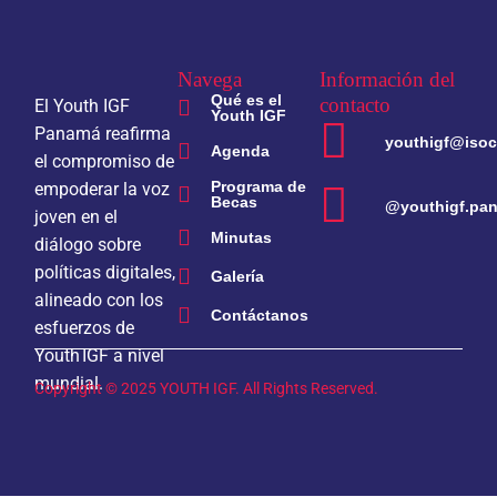
Navega
Información del
Qué es el
contacto
El Youth IGF
Youth IGF
Panamá reafirma
youthigf@isoc
Agenda
el compromiso de
Programa de
empoderar la voz
Becas
@youthigf.pa
joven en el
Minutas
diálogo sobre
políticas digitales,
Galería
alineado con los
Contáctanos
esfuerzos de
Youth IGF a nivel
mundial.
Copyright © 2025 YOUTH IGF. All Rights Reserved.