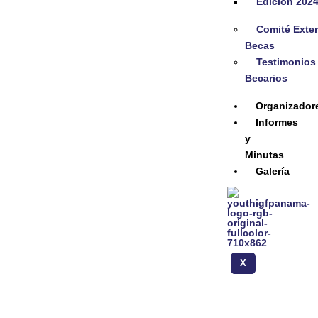
Edición 202
Comité Exte
Becas
Testimonios
Becarios
Organizador
Informes
y
Minutas
Galería
X