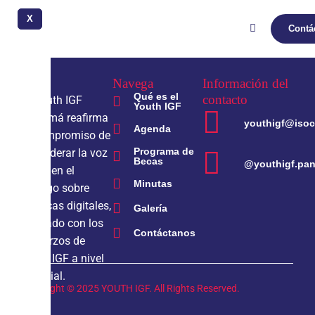
Juventud
X
Contá
Navega
Información del
Qué es el
contacto
El Youth IGF
Youth IGF
Panamá reafirma
youthigf@isoc
Agenda
el compromiso de
Programa de
empoderar la voz
Becas
@youthigf.pa
joven en el
Minutas
diálogo sobre
políticas digitales,
Galería
alineado con los
Contáctanos
esfuerzos de
Youth IGF a nivel
mundial.
Copyright © 2025 YOUTH IGF. All Rights Reserved.