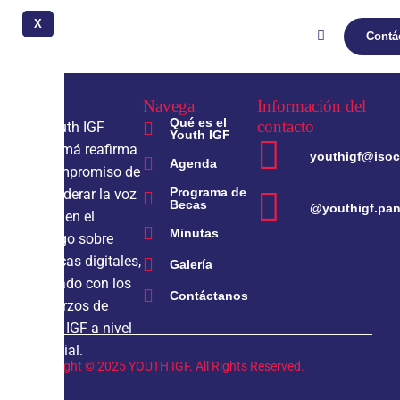
KONRAD
X
Contá
Navega
Información del
Qué es el
contacto
El Youth IGF
Youth IGF
Panamá reafirma
youthigf@isoc
Agenda
el compromiso de
Programa de
empoderar la voz
Becas
@youthigf.pa
joven en el
Minutas
diálogo sobre
políticas digitales,
Galería
alineado con los
Contáctanos
esfuerzos de
Youth IGF a nivel
mundial.
Copyright © 2025 YOUTH IGF. All Rights Reserved.