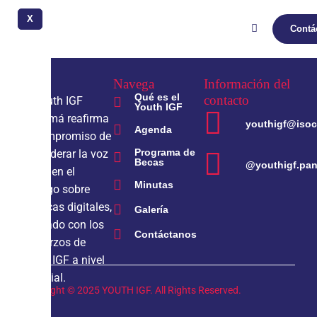
AGI
X
Contá
Navega
Información del
Qué es el
contacto
El Youth IGF
Youth IGF
Panamá reafirma
youthigf@isoc
Agenda
el compromiso de
Programa de
empoderar la voz
Becas
@youthigf.pa
joven en el
Minutas
diálogo sobre
políticas digitales,
Galería
alineado con los
Contáctanos
esfuerzos de
Youth IGF a nivel
mundial.
Copyright © 2025 YOUTH IGF. All Rights Reserved.